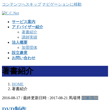
コンテンツへスキップ
ナビゲーションに移動
サービス案内
アドバイザー紹介
著書紹介
講師実績
法人概要
加盟団体
設立趣意
お問い合わせ
著書紹介
HOME
著書紹介
2016-08-17
/ 最終更新日時 :
2017-08-21
馬場博
三塚 浩二
DVD制作