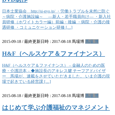
日本士業協会 http://si-gyo.jp/ ・労働トラブルを未然に防ぐ
～病院・介護施設編～ ―新人・若手職員向け― ・新入社
員研修（ホワイトカラー編）前編・後編 ・病院・介護の接
遇研修 ・コミュニケーション研修 […]
2015-09-18
/ 最終更新日時 :
2017-08-18
馬場博
馬場 博
H&F（ヘルスケア＆ファイナンス）
H&F（ヘルスケア＆ファイナンス） – 金融人のための医
療・介護読本 – ◆施設長のアキレス腱 チーフアドバイザ
ー 馬場が、連載をさせていただきました。 いま介護の現
場で起きている経営課 […]
2015-08-18
/ 最終更新日時 :
2017-08-18
馬場博
馬場 博
はじめて学ぶ介護福祉のマネジメント